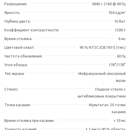
Разрешение
3840 × 2160 @ 60 Гц
Яркость
350 кд/м²
Глубина цвета
10 бит
Коэффициент контрастности
1200:1
Время отклика
6 мс
Цветовой охват
90 % NTSC (CIE1931) (тип.)
Частота обновления
60 Гц
Угол обзора
178°/178°
Тип экрана
Инфракрасный сенсорный
экран
Стекло
Гладкое стекло с
антибликовым покрытием
Точки касания
Мультитач: 20 точек
касания
Время отклика при касании
< 10 мс
Точность касаний
± 1 мм (≥ 90 % область