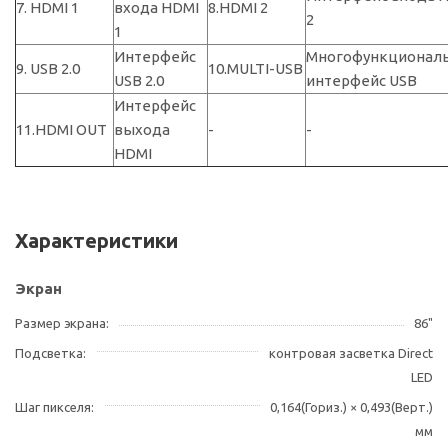
7. HDMI 1
входа HDMI
8.HDMI 2
2
1
Интерфейс
Многофункционал
9. USB 2.0
10.MULTI-USB
USB 2.0
интерфейс USB
Интерфейс
11.HDMI OUT
выхода
-
-
HDMI
Характеристики
Экран
Размер экрана
86"
Подсветка
контровая засветка Direct
LED
Шаг пикселя
0,164(Гориз.) × 0,493(Верт.)
мм