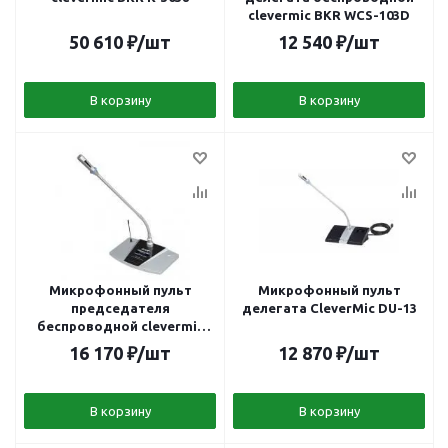
clevermic BKR WCS-103D
50 610
₽
/шт
12 540
₽
/шт
В корзину
В корзину
Микрофонный пульт
Микрофонный пульт
председателя
делегата CleverMic DU-13
беспроводной clevermic
BKR WCS-105C Silver
16 170
₽
/шт
12 870
₽
/шт
В корзину
В корзину