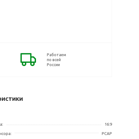
Работаем
по всей
России
ристики
а
16:9
нсора
PCAP