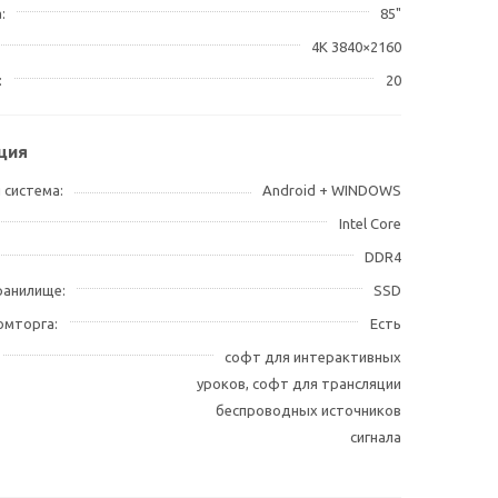
а
85"
4K 3840×2160
20
ция
 система
Android + WINDOWS
Intel Core
DDR4
ранилище
SSD
омторга
Есть
софт для интерактивных
уроков, софт для трансляции
беспроводных источников
сигнала