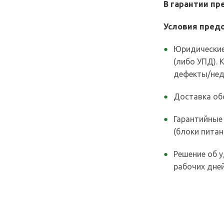
В гарантии п
Условия предо
Юридические
(либо УПД).
дефекты/нед
Доставка об
Гарантийные
(блоки питан
Решение об у
рабочих дней