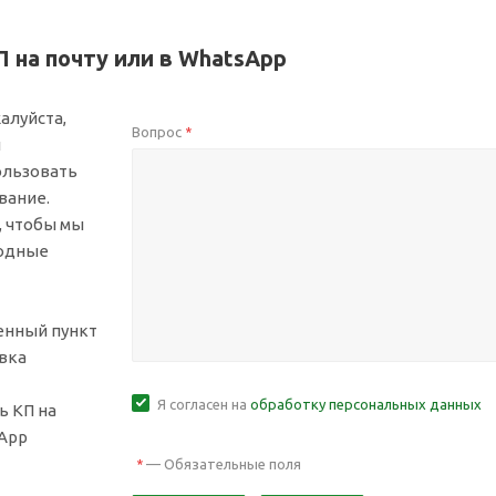
 на почту или в WhatsApp
алуйста,
Вопрос
*
й
ользовать
вание.
, чтобы мы
ходные
ленный пункт
вка
Я согласен на
обработку персональных данных
ь КП на
sApp
—
Обязательные поля
*