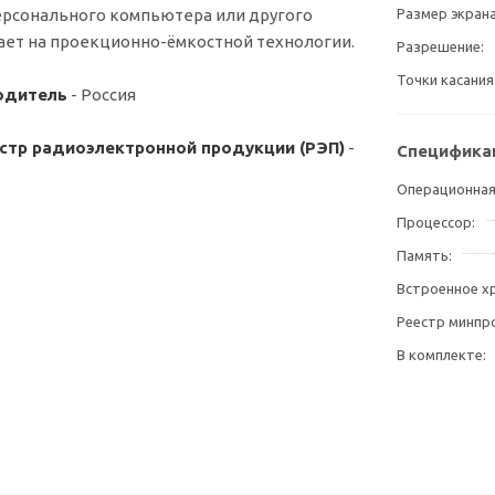
ерсонального компьютера или другого
Размер экран
ает на проекционно-ёмкостной технологии.
Разрешение
Точки касания
одитель
- Россия
естр радиоэлектронной продукции (РЭП)
-
Специфика
Операционная
Процессор
Память
Встроенное х
Реестр минпр
В комплекте