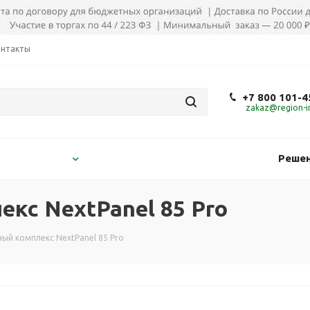
онтакты
+7 800 101-4
zakaz@region-in
Решен
кс NextPanel 85 Pro
ый комплекс NextPanel 85 Pro