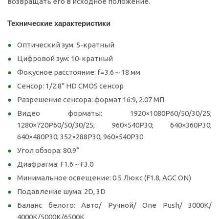
возвращать его в исходное положение.
Технические характеристики
Оптический зум: 5-кратный
Цифровой зум: 10-кратный
Фокусное расстояние:
f=3.6
～18 мм
Сенсор: 1/2.8" HD CMOS сенсор
Разрешение сенсора: формат 16:9, 2.07 МП
Видео форматы: 1920×1080P60/50/30/25;
1280×720P60/50/30/25; 960×540P30; 640×360P30;
640×480P30; 352×288P30; 960×540P30
Угол обзора: 80.9°
Диафрагма: F1.6 ~ F3.0
Минимальное освещение: 0.5 Люкс (F1.8, AGC ON)
Подавление шума: 2D, 3D
Баланс белого: Авто/ Ручной/ One Push/ 3000K/
4000K/5000K/6500K