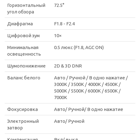
Горизонтальный
72.5°
угол обзора
Диафрагма
F1.8 - F2.4
Цифровой зум
10×
Минимальная
0.5 люкс (F1.8, AGC ON)
освещенность
Шумопонижение
2D & 3D DNR
Баланс белого
Авто / Ручной / В одно нажатие /
3000K / 3500K / 4000K / 4500K /
5000K / 5500K / 6000K / 6500K /
7000K
Фокусировка
Авто/ Ручной/ В одно нажатие
Электронный
Авто/ Ручной
затвор
Компенсация
Вкл/ выкл