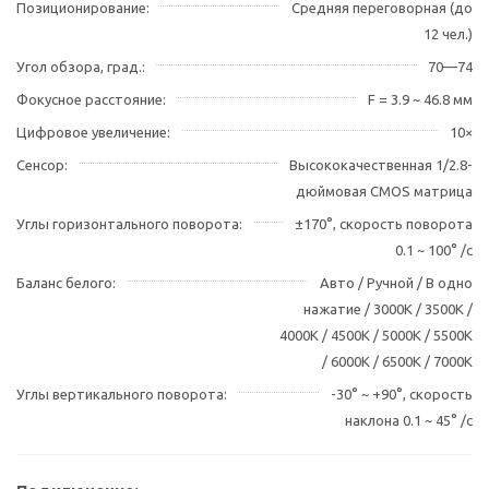
Позиционирование
Средняя переговорная (до
12 чел.)
Угол обзора, град.
70—74
Фокусное расстояние
F = 3.9 ~ 46.8 мм
Цифровое увеличение
10×
Сенсор
Высококачественная 1/2.8-
дюймовая CMOS матрица
Углы горизонтального поворота
±170°, скорость поворота
0.1 ~ 100° /с
Баланс белого
Авто / Ручной / В одно
нажатие / 3000K / 3500K /
4000K / 4500K / 5000K / 5500K
/ 6000K / 6500K / 7000K
Углы вертикального поворота
-30° ~ +90°, скорость
наклона 0.1 ~ 45° /с