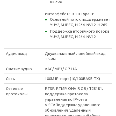
выход
Интерфейс USB 3.0 Type B:
Основной поток поддерживает
YUY2, MJPEG, H.264, NV12, H.265
Поддержка вторичного потока
YUY2, MJPEG, H.264, NV12
Аудиовход
Двухканальный линейный вход
3.5 мм
Сжатие аудио
AAC/ MP3/ G.711A
Сеть
100M IP-порт (10/100BASE-TX)
Сетевые
RTSP, RTMP, ONVIF, GB / T28181,
протоколы
поддержка протокола
управления по IP-сети
VISCAПоддержка удаленного
обновления, удаленный
перезапуск, удаленный сброс