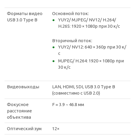
Форматы видео
Основной поток:
USB 3.0 Type B
YUY2/ MJPEG/ NV12/ H.264/
H.265: 1920 × 1080p при 30 к/с
Вторичный поток:
YUY2/ NV12: 640 × 360p при 30 к/
с
MJPEG/ H.264: 1920 × 1080p при
30 к/с
Видеовыходы
LAN, HDMI, SDI, USB 3.0 Type B
(совместимо с USB 2.0)
Фокусное
F = 3.9 ~ 46.8 мм
расстояние
объектива
Оптический зум
12×