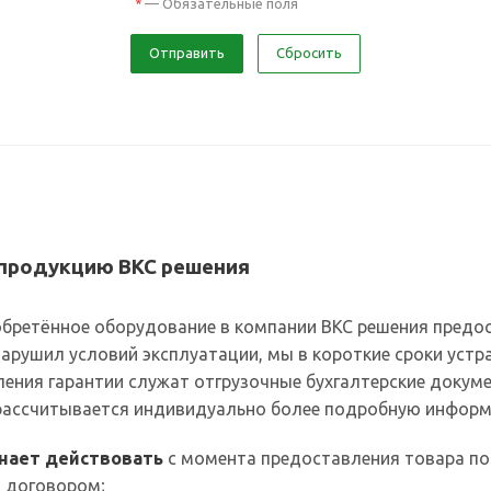
—
Обязательные поля
*
Отправить
Сбросить
 продукцию ВКС решения
бретённое оборудование в компании ВКС решения предост
нарушил условий эксплуатации, мы в короткие сроки ус
ения гарантии служат отгрузочные бухгалтерские докум
 рассчитывается индивидуально более подробную информ
инает действовать
с момента предоставления товара по
 договором;