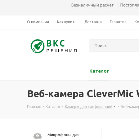
О компании
Как купить
Доставка
Гарантия
К
Каталог
Веб-камера CleverMic 
Главная
-
Каталог
-
Камеры для конференций
-
Веб-камер
Микрофоны для