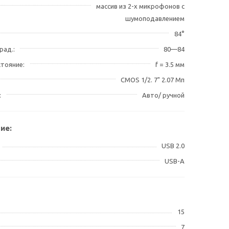
массив из 2-х микрофонов с
шумоподавлением
84°
град.
80—84
стояние
f = 3.5 мм
CMOS 1/2. 7" 2.07 Мп
Авто/ ручной
ие:
USB 2.0
USB-A
15
7