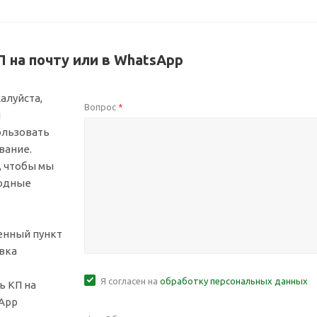
 на почту или в WhatsApp
алуйста,
Вопрос
*
й
ользовать
вание.
, чтобы мы
ходные
ленный пункт
вка
Я согласен на
обработку персональных данных
ь КП на
sApp