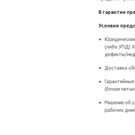
В гарантии п
Условия предо
Юридические
(либо УПД).
дефекты/нед
Доставка об
Гарантийные
(блоки питан
Решение об у
рабочих дней