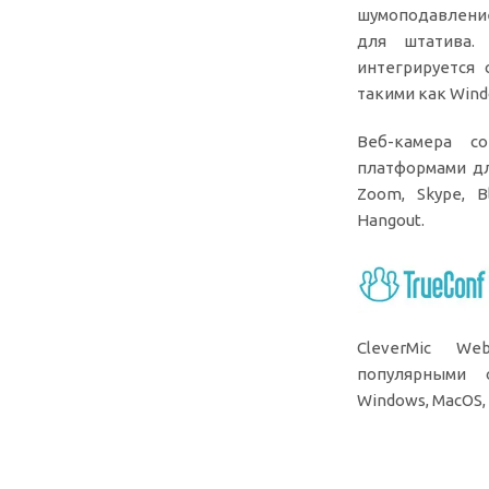
шумоподавление
для штатива.
интегрируется
такими как Windo
Веб-камера с
платформами дл
Zoom, Skype, Bl
Hangout.
CleverMic W
популярными 
Windows, MacOS, 