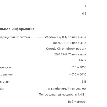
7
0,3
льная информация
ерационных систем
Windows 7/ 8.1/ 10 или выше
macOS 10.10 или выше
Google Chromebook версии
29.0.1547.70 или выше
Linux
ература
0°C ~ 40°C
хранения
-40°C ~ 60°C
итания
5 В
ие
Потребляемый ток 280 мА
Потребляемая мощность 1.4 Вт
Веб-камеры