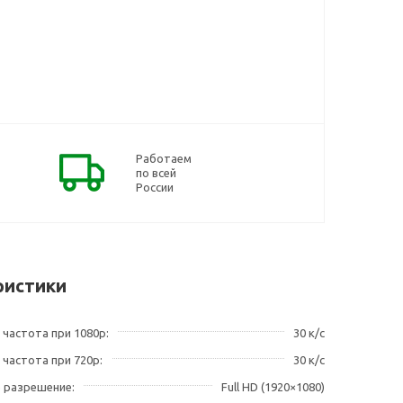
Работаем
по всей
России
ристики
 частота при 1080p
30 к/с
 частота при 720p
30 к/с
 разрешение
Full HD (1920×1080)