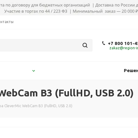
онтакты
+7 800 101-4
zakaz@region-in
Решен
WebCam B3 (FullHD, USB 2.0)
а CleverMic WebCam B3 (FullHD, USB 2.0)