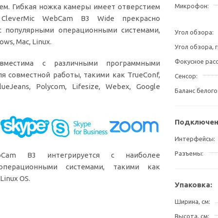
м. Гибкая ножка камеры имеет отверстием
Микрофон
 CleverMic WebCam B3 Wide прекрасно
 с популярными операционными системами,
Угол обзора
ws, Mac, Linux.
Угол обзора, 
Фокусное рас
овместима с различными программными
я совместной работы, такими как TrueConf,
Сенсор
ueJeans, Polycom, Lifesize, Webex, Google
Баланс белого
Подключен
Интерфейсы
Разъемы
ebCam B3 интегрируется с наиболее
операционными системами, такими как
Linux OS.
Упаковка:
Ширина, см
Высота, см