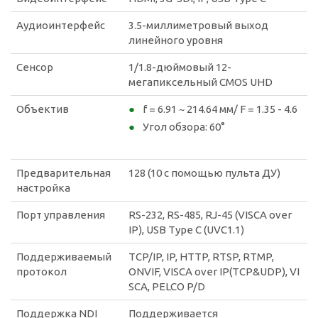
Аудиоинтерфейс
3.5-миллиметровый выход
линейного уровня
Сенсор
1/1.8-дюймовый 12-
мегапиксельный CMOS UHD
Объектив
f = 6.91 ~ 214.64 мм/ F = 1.35 - 4.6
Угол обзора: 60°
Предварительная
128 (10 с помощью пульта ДУ)
настройка
Порт управления
RS-232, RS-485, RJ-45 (VISCA over
IP), USB Type C (UVC1.1)
Поддерживаемый
TCP/IP, IP, HTTP, RTSP, RTMP,
протокол
ONVIF, VISCA over IP(TCP&UDP), VI
SCA, PELCO P/D
Поддержка NDI
Поддерживается