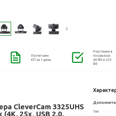
Участвуем в
Посчитаем
госзаказах
КП за 1 день
44-ФЗ и 223-
ФЗ
Характе
Дополните
ера CleverCam 3325UHS
Тип
 (4K, 25x, USB 2.0,