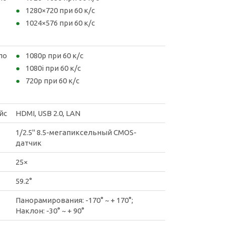
1280×720 при 60 к/с
1024×576 при 60 к/с
по
1080p при 60 к/с
1080i при 60 к/с
720p при 60 к/с
йс
HDMI, USB 2.0, LAN
1/2.5" 8.5-мегапиксельный CMOS-
датчик
25×
59.2
°
Панорамирования: -170° ~ + 170°;
Наклон: -30° ~ + 90°