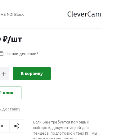
HS NDI Black
0
₽
/шт
Нашли дешевле?
В корзину
1 клик
ь доставку
Если Вам требуется помощь с
ся
выбором, документацией для
тендера, подготовкой трех КП, мы
рядом и готовы помочь,