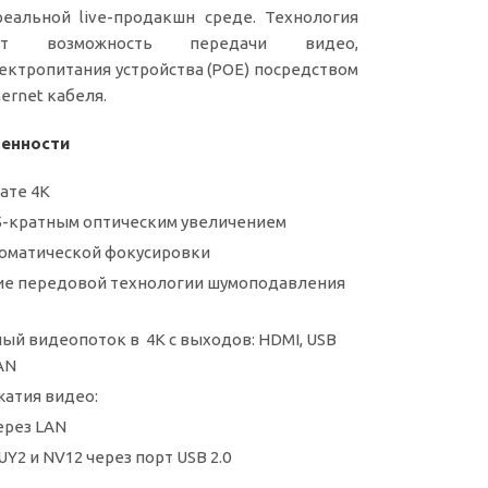
еальной live-продакшн среде. Технология
вает возможность передачи видео,
ектропитания устройства (POE) посредством
ernet кабеля.
енности
ате 4K
5-кратным оптическим увеличением
оматической фокусировки
ие передовой технологии шумоподавления
й видеопоток в 4K с выходов: HDMI, USB
LAN
атия видео:
через LAN
YUY2 и NV12 через порт USB 2.0