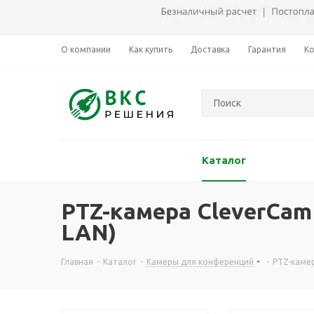
О компании
Как купить
Доставка
Гарантия
К
Каталог
PTZ-камера CleverCam 3
LAN)
Главная
-
Каталог
-
Камеры для конференций
-
PTZ-камер