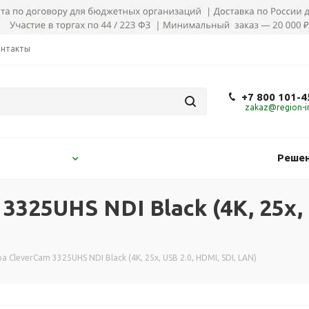
онтакты
+7 800 101-4
zakaz@region-in
Решен
325UHS NDI Black (4K, 25x, 
а CleverCam 3325UHS NDI Black (4K, 25x, USB 2.0, HDMI, SDI, LAN)