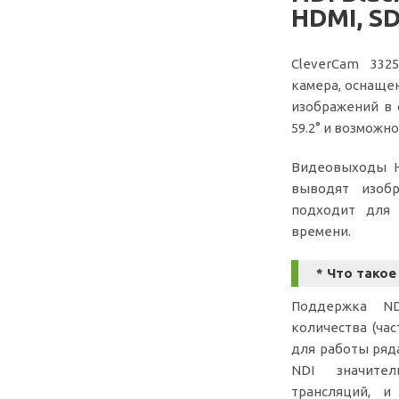
HDMI, SD
CleverCam 332
камера, оснаще
изображений в 
59.2
° и возможн
Видеовыходы H
выводят изоб
подходит для
времени.
* Что такое
Поддержка ND
количества (ча
для работы ряд
NDI значител
трансляций, и