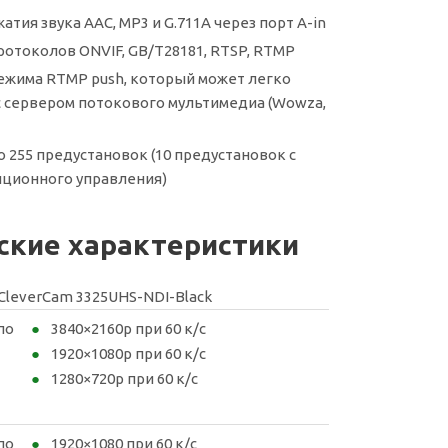
тия звука AAC, MP3 и G.711A через порт A-in
отоколов ONVIF, GB/T28181, RTSP, RTMP
жима RTMP push, который может легко
с сервером потокового мультимедиа (Wowza,
 255 предустановок (10 предустановок с
нционного управления)
ские характеристики
CleverCam 3325UHS-NDI-
Black
по
3840×2160p при 60 к/с
1920×1080p при 60 к/с
1280×720p при 60 к/с
по
1920×1080 при 60 к/с