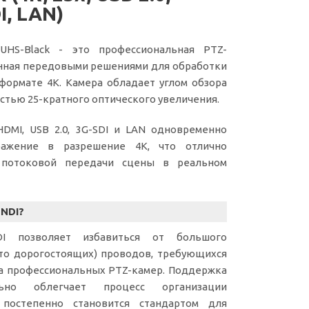
I, LAN)
5UHS-Black - это профессиональная PTZ-
нная передовыми решениями для обработки
формате 4K. Камера обладает углом обзора
остью 25-кратного оптического увеличения.
DMI, USB 2.0, 3G-SDI и LAN одновременно
ражение в разрешение 4K, что отлично
 потоковой передачи сцены в реальном
 NDI?
I позволяет избавиться от большого
сто дорогостоящих) проводов, требующихся
а профессиональных PTZ-камер. Поддержка
ьно облегчает процесс организации
 постепенно становится стандартом для