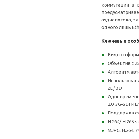
коммутации в р
предусматри
аудиопотока, эл
одного лишь Eth
Ключевые особ
Видео в форм
Объектив с 2
Алгоритм авт
Использован
2D/ 3D
Одновременны
2.0, 3G-SDI и 
Поддержка сж
H.264/ H.265 
MJPG, H.264, 