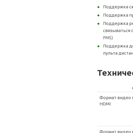
Поддержка сжа
Поддержка пр
Поддержка ре
связываться 
FMS)
Поддержка до
пульта диста
Техниче
Формат видео 
HDMI
Формат видео 