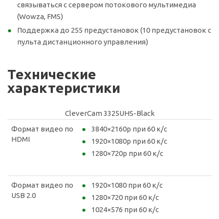
связываться с сервером потокового мультимедиа
(Wowza, FMS)
Поддержка до 255 предустановок (10 предустановок с
пульта дистанционного управления)
Технические
характеристики
CleverCam 3325UHS-
Black
Формат видео по
3840×2160p при 60 к/с
HDMI
1920×1080p при 60 к/с
1280×720p при 60 к/с
Формат видео по
1920×1080 при 60 к/с
USB 2.0
1280×720 при 60 к/с
1024×576 при 60 к/с