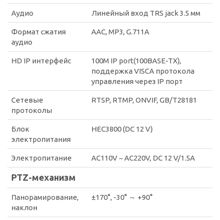
Аудио
Линейный вход TRS jack 3.5 мм
Формат сжатия
AAC, MP3, G.711A
аудио
HD IP интерфейс
100M IP port(100BASE-TX),
поддержка VISCA протокола
управления через IP порт
Сетевые
RTSP, RTMP, ONVIF, GB/T28181
протоколы
Блок
HEC3800 (DC 12 V)
электропитания
Электропитание
AC110V ~ AC220V, DC 12 V/1.5A
PTZ-механизм
Панорамирование,
±170°, -30° ～ +90°
наклон