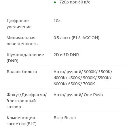
720p при 60 к/с
Цифровое
10×
увеличение
Минимальная
0.5 люкс (F1.8, AGC ON)
освещенность
Шумоподавление
2D и 3D DNR
(DNR)
Баланс белого
Авто/ ручной/ 3000K/ 3500K/
4000K/ 4500K/ 5000K/ 5500K/
6000K/ 6500K/ 7000K
Фокус/Диафрагма/
Авто/ ручной/ One Push
Электронный
затвор
Компенсация
Вкл/ Выкл
засветки (BLC)