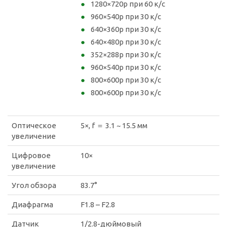
1280×720p при 60 к/с
960×540p при 30 к/с
640×360p при 30 к/с
640×480p при 30 к/с
352×288p при 30 к/с
960×540p при 30 к/с
800×600p при 30 к/с
800×600p при 30 к/с
Оптическое
5×, f ＝ 3.1 ~ 15.5 мм
увеличение
Цифровое
10×
увеличение
Угол обзора
83.7°
Диафрагма
F1.8 – F2.8
Датчик
1/2.8-дюймовый