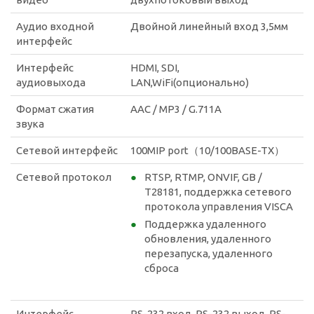
Аудио входной
Двойной линейный вход 3,5мм
интерфейс
Интерфейс
HDMI, SDI,
аудиовыхода
LAN,WiFi(опционально)
Формат сжатия
AAC / MP3 / G.711A
звука
Сетевой интерфейс
100MIP port（10/100BASE-TX）
Сетевой протокол
RTSP, RTMP, ONVIF, GB /
T28181, поддержка сетевого
протокола управления VISCA
Поддержка удаленного
обновления, удаленного
перезапуска, удаленного
сброса
Интерфейс
RS-232 вход, RS-232 выход, RS-