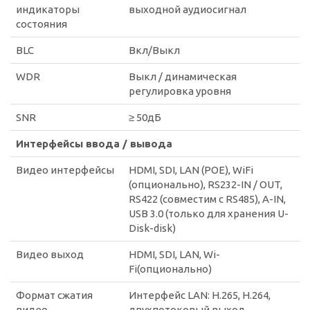
индикаторы
выходной аудиосигнал
состояния
BLC
Вкл/Выкл
WDR
Выкл / динамическая
регулировка уровня
SNR
≥ 50дБ
Интерфейсы ввода / вывода
Видео интерфейсы
HDMI, SDI, LAN (POE), WiFi
(опционально), RS232-IN / OUT,
RS422 (совместим с RS485), A-IN,
USB 3.0 (только для хранения U-
Disk-disk)
Видео выход
HDMI, SDI, LAN, Wi-
Fi(опционально)
Формат сжатия
Интерфейс LAN: H.265, H.264,
видео
двухпотоковый выход