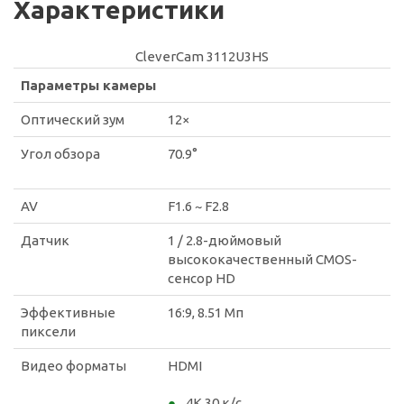
Характеристики
CleverCam 3112U3HS
Параметры камеры
Оптический зум
12×
Угол обзора
70.9°
AV
F1.6 ~ F2.8
Датчик
1 / 2.8-дюймовый
высококачественный CMOS-
сенсор HD
Эффективные
16:9, 8.51 Мп
пиксели
Видео форматы
HDMI
4K 30 к/с