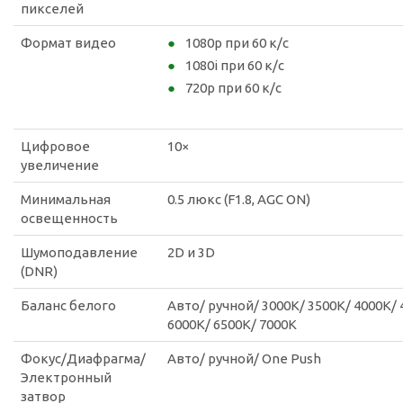
пикселей
Формат видео
1080p при 60 к/с
1080i при 60 к/с
720p при 60 к/с
Цифровое
10×
увеличение
Минимальная
0.5 люкс (F1.8, AGC ON)
освещенность
Шумоподавление
2D и 3D
(DNR)
Баланс белого
Авто/ ручной/ 3000K/ 3500K/ 4000K/ 
6000K/ 6500K/ 7000K
Фокус/Диафрагма/
Авто/ ручной/ One Push
Электронный
затвор