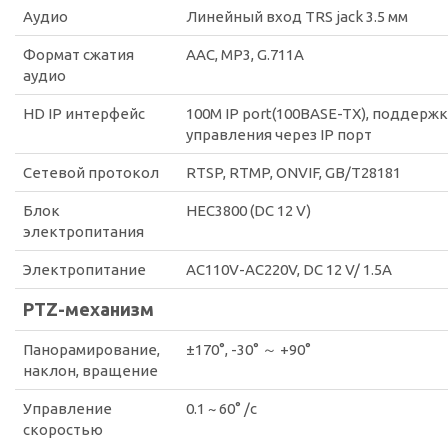
Аудио
Линейный вход TRS jack 3.5 мм
Формат сжатия
AAC, MP3, G.711A
аудио
HD IP интерфейс
100M IP port(100BASE-TX), поддерж
управления через IP порт
Сетевой протокол
RTSP, RTMP, ONVIF, GB/T28181
Блок
HEC3800 (DC 12 V)
электропитания
Электропитание
AC110V-AC220V, DC 12 V/ 1.5A
PTZ-механизм
Панорамирование,
±170°, -30° ～ +90°
наклон, вращение
Управление
0.1 ~ 60° /с
скоростью