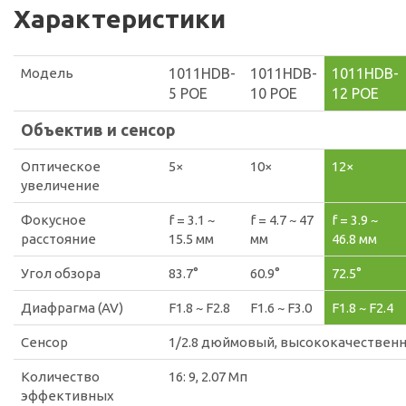
Характеристики
Модель
1011HDB-
1011HDB-
1011HDB-
5 POE
10 POE
12 POE
Объектив и сенсор
Оптическое
5×
10×
12×
увеличение
Фокусное
f = 3.1 ~
f = 4.7 ~ 47
f = 3.9 ~
расстояние
15.5 мм
мм
46.8 мм
Угол обзора
83.7°
60.9°
72.5°
Диафрагма (AV)
F1.8 ~ F2.8
F1.6 ~ F3.0
F1.8 ~ F2.4
Сенсор
1/2.8 дюймовый, высококачествен
Количество
16: 9, 2.07 Мп
эффективных