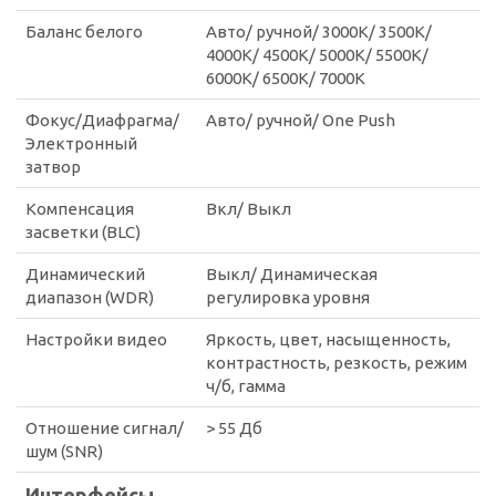
Баланс белого
Авто/ ручной/ 3000K/ 3500K/
4000K/ 4500K/ 5000K/ 5500K/
6000K/ 6500K/ 7000K
Фокус/Диафрагма/
Авто/ ручной/ One Push
Электронный
затвор
Компенсация
Вкл/ Выкл
засветки (BLC)
Динамический
Выкл/ Динамическая
диапазон (WDR)
регулировка уровня
Настройки видео
Яркость, цвет, насыщенность,
контрастность, резкость, режим
ч/б, гамма
Отношение сигнал/
> 55 Дб
шум (SNR)
Интерфейсы