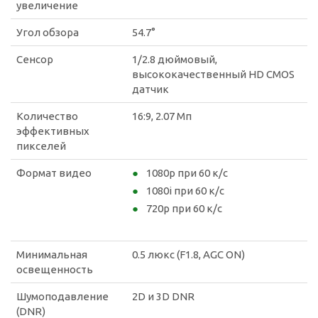
увеличение
Угол обзора
54.7°
Сенсор
1/2.8 дюймовый,
высококачественный HD CMOS
датчик
Количество
16:9, 2.07 Мп
эффективных
пикселей
Формат видео
1080p при 60 к/с
1080i при 60 к/с
720p при 60 к/с
Минимальная
0.5 люкс (F1.8, AGC ON)
освещенность
Шумоподавление
2D и 3D DNR
(DNR)