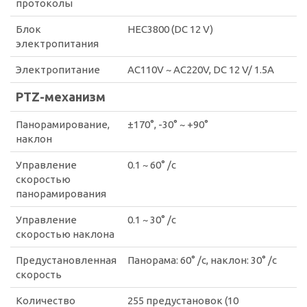
протоколы
Блок
HEC3800 (DC 12 V)
электропитания
Электропитание
AC110V ~ AC220V, DC 12 V/ 1.5A
PTZ-механизм
Панорамирование,
±170°, -30° ~ +90°
наклон
Управление
0.1 ~ 60° /с
скоростью
панорамирования
Управление
0.1 ~ 30° /с
скоростью наклона
Предустановленная
Панорама: 60° /с, наклон: 30° /с
скорость
Количество
255 предустановок (10