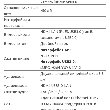
режим, Гамма-кривая
Отношение сигнал-
>50 дБ
шум
Интерфейсы и
протоколы
HDMI, LAN (PoE), USB3.0 (тип В,
Видеовыходы
совместимо с USB2.0)
Видеопотоки
Двойной поток
Интерфейс LAN:
H.265, H.264
Сжатие видео
Интерфейс USB3.0:
MJPG, H264, YUY2, NV12
Двухканальный линейный вход 3,5
Аудиовход
мм
Аудиовыход
HDMI, USB3.0, LAN
Сжатие аудио
AAC / MP3 / G.711A
Адаптивный порт Ethernet 10M /
Сеть
100M / 1000M, поддержка POE и
аудио/видео выход