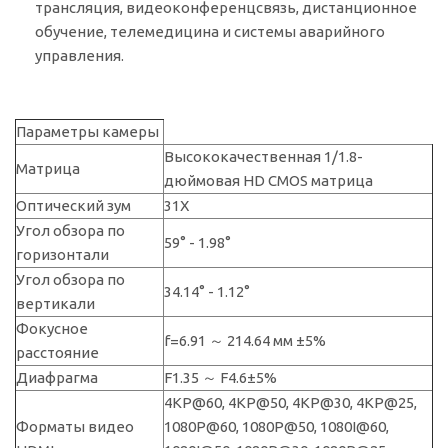
трансляция, видеоконференцсвязь, дистанционное
обучение, телемедицина и системы аварийного
управления.
Параметры камеры
Высококачественная 1/1.8-
Матрица
дюймовая HD CMOS матрица
Оптический зум
31Х
Угол обзора по
59° - 1.98°
горизонтали
Угол обзора по
34.14° - 1.12°
вертикали
Фокусное
f=6.91 ～ 214.64 мм ±5%
расстояние
Диафрагма
F1.35 ～ F4.6±5%
4KP@60, 4KP@50, 4KP@30, 4KP@25,
Форматы видео
1080P@60, 1080P@50, 1080I@60,