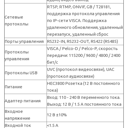
RTSP, RTMP, ONVIF, GB / T28181,
поддержка протокола управления
Сетевые
по IP-сети VISCA. Поддержка
протоколы
удаленного обновления, удаленный
перезапуск, удаленный сброс
Порты управления
RS232-IN, RS232-OUT, RS422 (RS485)
VISCA / Pelco-D / Pelco-P, скорость
Протоколы
передачи: 115200 / 9600 / 4800 / 2400
управления
бит/с
UVC (протокол видеосвязи), UAC
Протоколы USB
(протокол аудиосвязи)
HEC3800 Розетка (12 В постоянного
Питание
тока)
Вход: 110 - 240 В переменного тока.
Адаптер питания
Выход: 12 В / 1.5 A постоянного тока
Входное
12 В ±10%
напряжение
Входной ток
<1.5 А