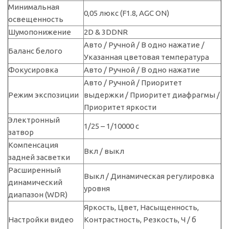
Минимальная
0,05 люкс (F1.8, AGC ON)
освещенность
Шумопонижение
2D & 3DDNR
Авто / Ручной / В одно нажатие /
Баланс белого
Указанная цветовая температура
Фокусировка
Авто / Ручной / В одно нажатие
Авто / Ручной / Приоритет
Режим экспозиции
выдержки / Приоритет диафрагмы /
Приоритет яркости
Электронный
1/25 – 1/10000 с
затвор
Компенсация
Вкл / выкл
задней засветки
Расширенный
Выкл / Динамическая регулировка
динамический
уровня
диапазон (WDR)
Яркость, Цвет, Насыщенность,
Настройки видео
Контрастность, Резкость, Ч / б