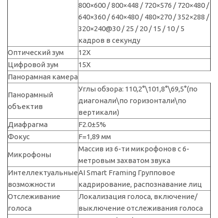
800×600 / 800×448 / 720×576 / 720×480 /
640×360 / 640×480 / 480×270 / 352×288 /
320×240@30 / 25 / 20 / 15 / 10 / 5
кадров в секунду
Оптический зум
12Х
Цифровой зум
15Х
Панорамная камера
Углы обзора: 110,2°\101,8°\69,5°(по
Панорамный
диагонали\по горизонтали\по
объектив
вертикали)
Диафрагма
F2.0±5%
Фокус
F=1,89 мм
Массив из 6-ти микрофонов с 6-
Микрофоны
метровым захватом звука
Интеллектуальные
AI Smart Framing Групповое
возможности
кадрирование, распознавание лиц
Отслеживание
Локализация голоса, включение/
голоса
выключение отслеживания голоса