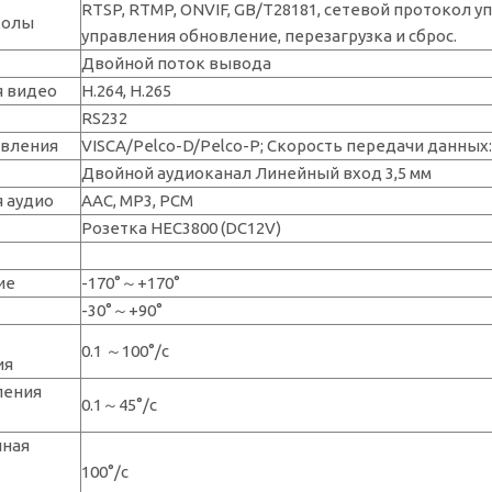
RTSP, RTMP, ONVIF, GB/T28181, сетевой протокол 
колы
управления обновление, перезагрузка и сброс.
Двойной поток вывода
я видео
H.264, H.265
RS232
авления
VISCA/Pelco-D/Pelco-P; Скорость передачи данных:
Двойной аудиоканал Линейный вход 3,5 мм
 аудио
AAC, MP3, PCM
Розетка HEC3800 (DC12V)
ие
-170°～+170°
-30°～+90°
0.1 ～100°/с
ия
ления
0.1～45°/с
нная
100°/с