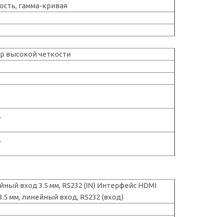
ость, гамма-кривая
р высокой четкости
°
°
йный вход 3.5 мм, RS232 (IN) Интерфейс HDMI
.5 мм, линейный вход, RS232 (вход)