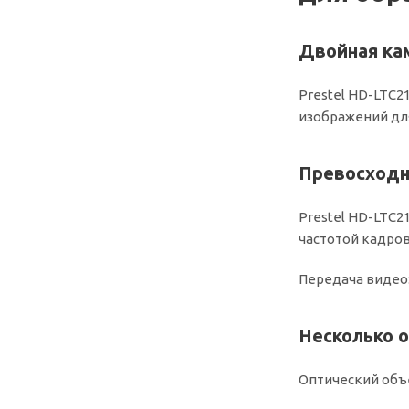
Двойная ка
Prestel HD-LTC
изображений для
Превосходн
Prestel HD-LTC2
частотой кадров
Передача видео: 
Несколько о
Оптический объе