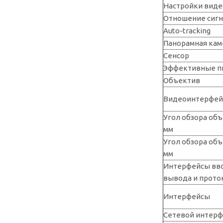
Настройки виде
Отношение сиг
Auto-tracking
Панорамная кам
Сенсор
Эффективные п
Объектив
Видеоинтерфе
Угол обзора объ
мм
Угол обзора объ
мм
Интерфейсы вв
вывода и прот
Интерфейсы
Сетевой интерф