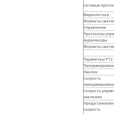
Сетевые прото
Видеопотоки
Форматы сжати
Управление
Протоколы упр
Аудиовходы
Форматы сжатия
Параметры PTZ
Панорамирован
Наклон
Скорость
панорамирован
Скорость управ
наклоном
Предустановле
скорость