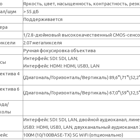
о
Яркость, цвет, насыщенность, контрастность, резк
нал/шум
> 55 дБ
Поддерживается
ера
1/2.8-дюймовый высококачественный CMOS-сенсо
иксели
2.07 мегапикселя
Ручная фокусировка объектива
Интерфейс SDI: SDI, LAN;
йсы
Интерфейс HDMI: HDMI, USB3, LAN
ектива 4
(Диагональ/Горизонталь/Вертикаль) 89,6°\71°\52,2
ектива 6
(Диагональ/Горизонталь/Вертикаль) 67,0°\59°\32,5
ода/
околы
Интерфейс SDI: SDI, LAN, двойной аудиоканал, лине
USB3: HDMI, USB3, LAN, двухканальный аудиоканал 3
ейс
100M (10/100BASE-TX) 5G WiFi (опционально)