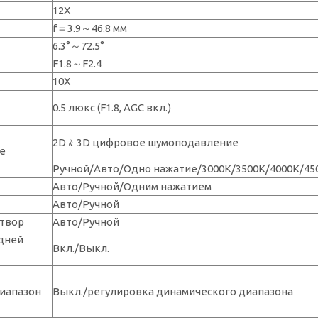
12X
f＝3.9～46.8 мм
6.3°～72.5°
F1.8～F2.4
10Х
0.5 люкс (F1.8, AGC вкл.)
2D﹠3D цифровое шумоподавление
е
Ручной/Авто/Одно нажатие/3000K/3500K/4000K/45
Авто/Ручной/Одним нажатием
Авто/Ручной
твор
Авто/Ручной
дней
Вкл./Выкл.
иапазон
Выкл./регулировка динамического диапазона