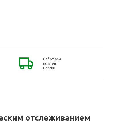
Работаем
по всей
России
ческим отслеживанием