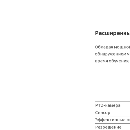
Расширенны
Обладая мощной
обнаружением че
время обучения,
PTZ-камера
Сенсор
Эффективные п
Разрешение