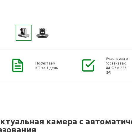
Участвуем в
Посчитаем
госзаказах
КП за 1 день
44-ФЗ и 223-
ФЗ
ктуальная камера с автомати
азования