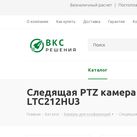
О компании
Как купить
Доставка
Гарантия
К
Каталог
Следящая PTZ камера 
LTC212HU3
Главная
-
Каталог
-
Камеры для конференций
-
Следящая