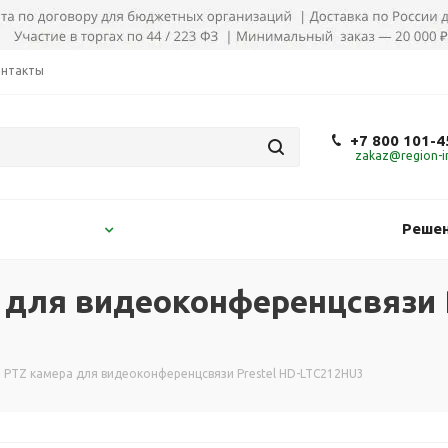
онтакты
+7 800 101-4
zakaz@region-in
Решен
для видеоконференцсвязи P
 PTZ камера для видеоконференцсвязи Prestel HD-LTC212HU3