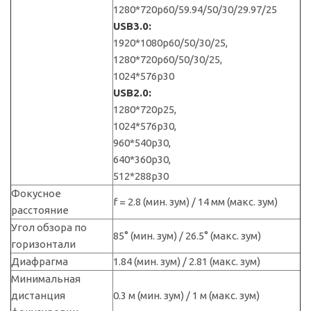
1280*720p60/59.94/50/30/29.97/25
USB3.0:
1920*1080p60/50/30/25,
1280*720p60/50/30/25,
1024*576p30
USB2.0:
1280*720p25,
1024*576p30,
960*540p30,
640*360p30,
512*288p30
Фокусное
f = 2.8 (мин. зум) / 14 мм (макс. зум)
расстояние
Угол обзора по
85° (мин. зум) / 26.5° (макс. зум)
горизонтали
Диафрагма
1.84 (мин. зум) / 2.81 (макс. зум)
Минимальная
дистанция
0.3 м (мин. зум) / 1 м (макс. зум)