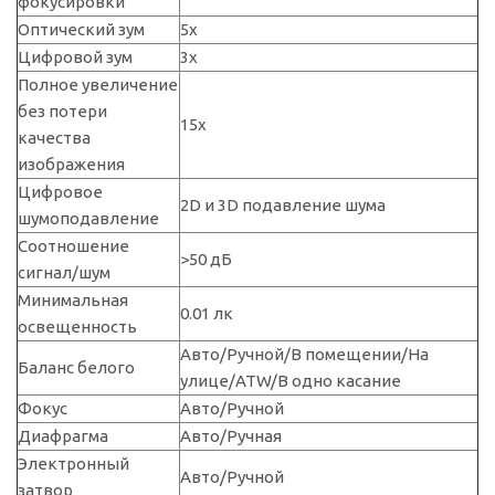
фокусировки
Оптический зум
5x
Цифровой зум
3х
Полное увеличение
без потери
15х
качества
изображения
Цифровое
2D и 3D подавление шума
шумоподавление
Соотношение
>50 дБ
сигнал/шум
Минимальная
0.01 лк
освещенность
Авто/Ручной/В помещении/На
Баланс белого
улице/ATW/В одно касание
Фокус
Авто/Ручной
Диафрагма
Авто/Ручная
Электронный
Авто/Ручной
затвор