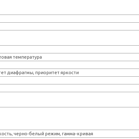
етовая температура
тет диафрагмы, приоритет яркости
зкость, черно-белый режим, гамма-кривая