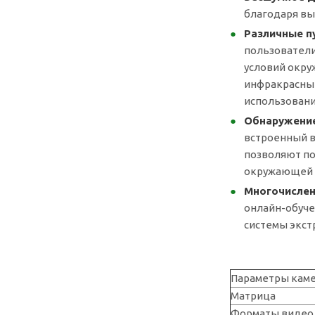
благодаря вы
Различные п
пользователи
условий окру
инфракрасные
использовани
Обнаружение
встроенный в
позволяют по
окружающей 
Многочислен
онлайн-обуче
системы экстр
Параметры кам
Матрица
Форматы видео