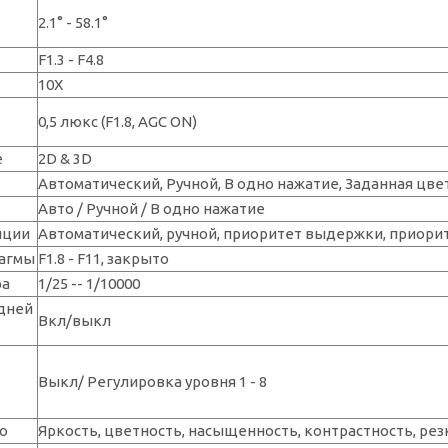
2.1° - 58.1°
F1.3 - F4.8
10Х
0,5 люкс (F1.8, AGC ON)
е
2D & 3D
Автоматический, Ручной, В одно нажатие, Заданная цв
Авто / Ручной / В одно нажатие
иции
Автоматический, ручной, приоритет выдержки, приори
рагмы
F1.8 - F11, закрыто
ра
1/25 -- 1/10000
дней
Вкл/выкл
Выкл/ Регулировка уровня 1 - 8
о
Яркость, цветность, насыщенность, контрастность, ре