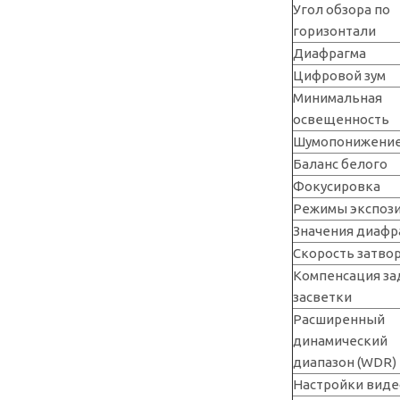
Угол обзора по
горизонтали
Диафрагма
Цифровой зум
Минимальная
освещенность
Шумопонижени
Баланс белого
Фокусировка
Режимы экспоз
Значения диаф
Скорость затво
Компенсация за
засветки
Расширенный
динамический
диапазон (WDR)
Настройки виде