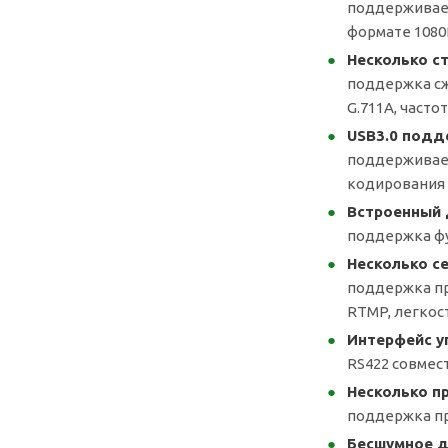
поддерживает
формате 1080
Несколько с
поддержка сжа
G.711A, частот
USB3.0 подд
поддерживает
кодирования в
Встроенный 
поддержка фу
Несколько с
поддержка про
RTMP, легкос
Интерфейс у
RS422 совмест
Несколько п
поддержка пр
Бесшумное д