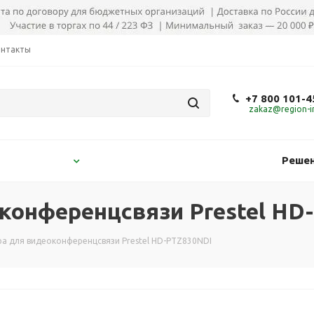
онтакты
+7 800 101-4
zakaz@region-in
Решен
конференцсвязи Prestel HD
ра для видеоконференцсвязи Prestel HD-PTZ830NDI