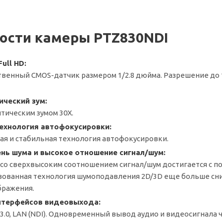
ости камеры PTZ830NDI
ull HD:
венный CMOS-датчик размером 1/2.8 дюйма. Разрешение до 19
ческий зум:
птическим зумом 30X.
ехнология автофокусировки:
ная и стабильная технология автофокусировки.
ень шума и высокое отношение сигнал/шум:
со сверхвысоким соотношением сигнал/шум достигается с п
ованная технология шумоподавления 2D/3D еще больше сни
бражения.
нтерфейсов видеовыхода:
B3.0, LAN (NDI). Одновременный вывод аудио и видеосигнала 