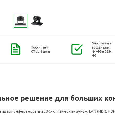
Участвуем в
Посчитаем
госзаказах
КП за 1 день
44-ФЗ и 223-
ФЗ
ьное решение для больших ко
видеоконференцсвязи с 30х оптическим зумом, LAN (NDI), HDMI