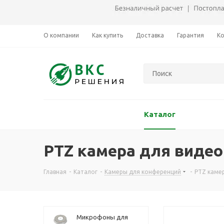
О компании
Как купить
Доставка
Гарантия
К
Каталог
PTZ камера для видео
Главная
-
Каталог
-
Камеры для конференций
-
PTZ каме
Микрофоны для