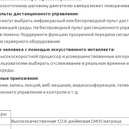
сокоточному шаговому двигателю камера может поворачиват
ульты дистанционного управления:
 могут выбрать инфракрасный или беспроводной пульт дист
жающей среды. На беспроводной пульт дистанционного управл
 помехи. Поддержите функцию прозрачной передачи сигнала
я серверного оборудования.
 человека с помощью искусственного интеллекта:
ысокоскоростной процессор и усовершенствованные алгори
льзователям выбирать отслеживание в реальном времени и 
среды.
ные приложения:
ние, запись лекций, веб-вещание, видеоконференции, тел
енного управления и контроля и т. д.
еры
Высококачественная 1/2.8-дюймовая CMOS матрица