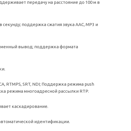
держивает передачу на расстояние до 100 м в
в секунду; поддержка сжатия звука AAC, MP3 и
ременный вывод; поддержка формата
ки.
SCA, RTMPS, SRT, NDI; Поддержка режима push
жка режима многоадресной рассылки RTP.
живает каскадирование.
 автоматической идентификации.