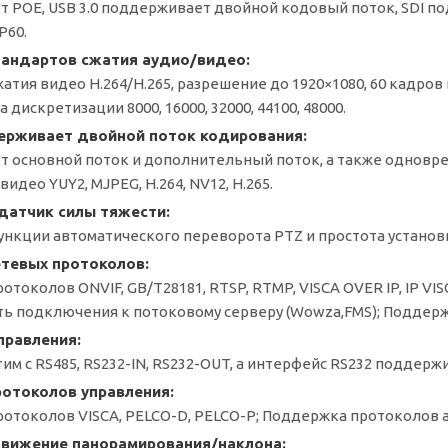
 POE, USB 3.0 поддерживает двойной кодовый поток, SDI под
P60.
тандартов сжатия аудио/видео:
тия видео H.264/H.265, разрешение до 1920×1080, 60 кадров 
а дискретизации 8000, 16000, 32000, 44100, 48000.
ерживает двойной поток кодирования:
 основной поток и дополнительный поток, а также однов
идео YUY2, MJPEG, H.264, NV12, H.265.
датчик силы тяжести:
нкции автоматического переворота PTZ и простота установ
етевых протоколов:
токолов ONVIF, GB/T28181, RTSP, RTMP, VISCA OVER IP, IP VI
ть подключения к потоковому серверу (Wowza,FMS); Поддер
правления:
им с RS485, RS232-IN, RS232-OUT, а интерфейс RS232 поддер
ротоколов управления:
отоколов VISCA, PELCO-D, PELCO-P; Поддержка протоколов
вижение панорамирования/наклона: