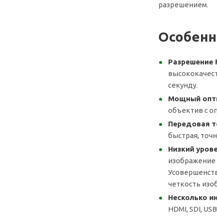
разрешением.
Особенн
Разрешение F
высококачест
секунду.
Мощный опти
объектив с о
Передовая т
быстрая, точ
Низкий уров
изображение 
Усовершенств
четкость изо
Несколько и
HDMI, SDI, US