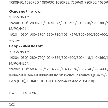
1080P60, 1080P50, 1080P30, 1080P25, 720P60, 720P50, 1080P
Основной поток:
YUY2/NV12:
1920×1080/1280×720/1024×576/800×600/800×448/640×360/
MJPG/H264:
1920×1080/1600×896/1280×720/1024×576/960×540/800×600
кадр/с;
Вторичный поток:
YUY2/NV12:
1920×1080/1280×720/1024×576/800×600/800×448/640×360/6
MJPG/H264:
1920×1080/1600×896/1280×720/1024×576/960×540/800×600
×480/640×360/640×480/480×270/352×288/320×240@30/25/20
LAN (NDI), HDMI, SDI, USB3.0 (совместимо с USB2.0)
F = 5.2 ~ 148.4 мм
30Х