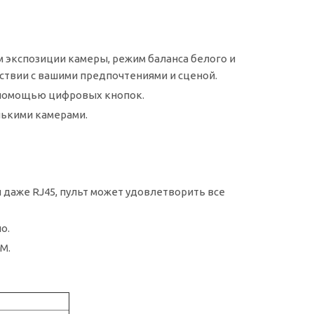
 экспозиции камеры, режим баланса белого и
ствии с вашими предпочтениями и сценой.
с помощью цифровых кнопок.
лькими камерами.
ли даже RJ45, пульт может удовлетворить все
о.
M.