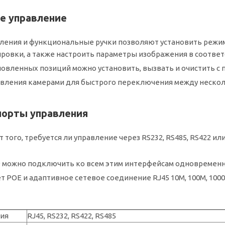
е управление
ления и функциональные ручки позволяют установить режим
ровки, а также настроить параметры изображения в соответ
новленных позиций можно установить, вызвать и очистить 
авления камерами для быстрого переключения между неско
порты управления
 того, требуется ли управление через RS232, RS485, RS422 и
P9 можно подключить ко всем этим интерфейсам одновременн
 POE и адаптивное сетевое соединение RJ45 10M, 100M, 1000
ия
RJ45, RS232, RS422, RS485