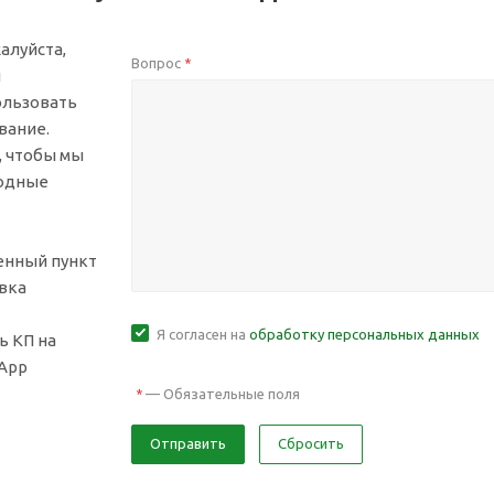
алуйста,
Вопрос
*
й
ользовать
вание.
, чтобы мы
ходные
ленный пункт
вка
Я согласен на
обработку персональных данных
ь КП на
sApp
—
Обязательные поля
*
Отправить
Сбросить