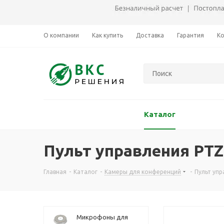
О компании
Как купить
Доставка
Гарантия
К
Каталог
Пульт управления PTZ 
Главная
-
Каталог
-
Камеры для конференций
-
Пульт упр
Микрофоны для