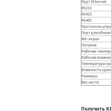
Порт Ethernet
RS232
RS422
RS485
Протоколы упр
Порт для обнов
ЖК-экран
Питание
Рабочая темпер
Рабочая влажно
Температура хр
Влажность хран
Размеры
Вес нетто
Получить КП