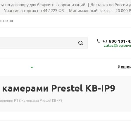
онтакты
+7 800 101-4
zakaz@region-in
Решен
камерами Prestel KB-IP9
авления PTZ камерами Prestel KB-IP9