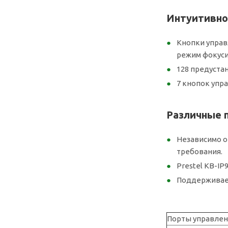
Интуитивно
Кнопки управ
режим фокуси
128 предуста
7 кнопок упр
Различные 
Независимо от
требования.
Prestel KB-I
Поддерживает
Порты управлен