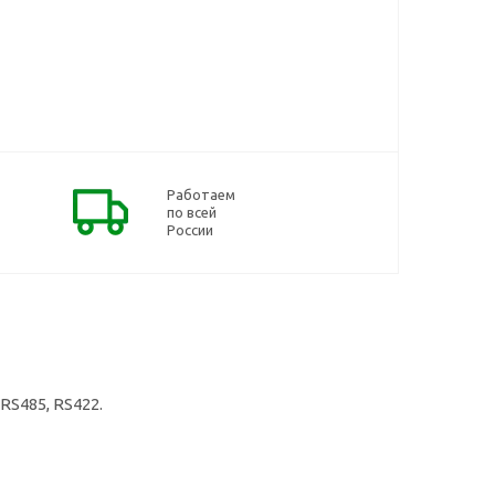
Работаем
по всей
России
RS485, RS422.