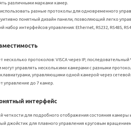
ять различными марками камер.
использовать разные протоколы для одновременного управле
туитивно понятный дизайн панели, позволяющий легко управ
 набор интерфейсов управления: Ethernet, RS232, RS485, RS4
вместимость
 несколько протоколов: VISCA через IP, последовательный VI
 могут управлять несколькими камерами с разными проток
клавиатурами, управляющими одной камерой через сетевой
 управление до 7 камер.
понятный интерфейс
й четкости для подробного отображения состояния камеры и
й джойстик для плавного управления круговым вращением