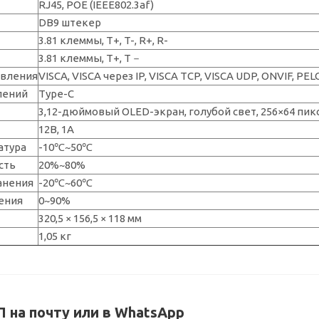
RJ45, POE (IEEE802.3af)
DB9 штекер
3.81 клеммы, T+, T-, R+, R-
3.81 клеммы, T+, T－
авления
VISCA, VISCA через IP, VISCA TCP, VISCA UDP, ONVIF, PE
лений
Type-C
3,12-дюймовый OLED-экран, голубой свет, 256×64 пик
12В, 1А
атура
-10℃~50℃
сть
20%~80%
анения
-20℃~60℃
ения
0~90%
320,5 × 156,5 × 118 мм
1,05 кг
 на почту или в WhatsApp