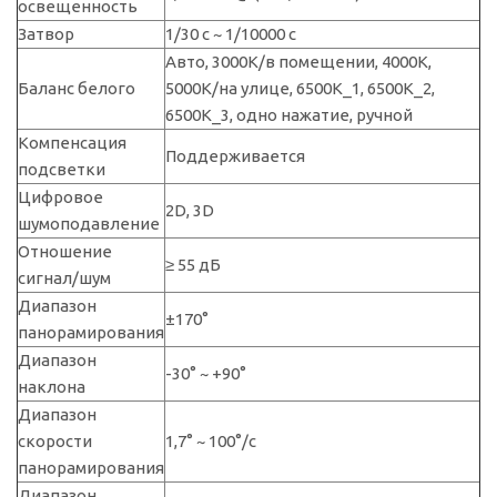
освещенность
Затвор
1/30 с ~ 1/10000 с
Авто, 3000K/в помещении, 4000K,
Баланс белого
5000K/на улице, 6500K_1, 6500K_2,
6500K_3, одно нажатие, ручной
Компенсация
Поддерживается
подсветки
Цифровое
2D, 3D
шумоподавление
Отношение
≥ 55 дБ
сигнал/шум
Диапазон
±170°
панорамирования
Диапазон
-30° ~ +90°
наклона
Диапазон
скорости
1,7° ~ 100°/с
панорамирования
Диапазон