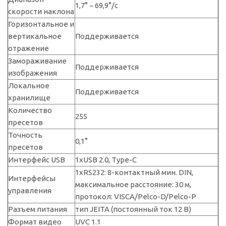
1,7° ~ 69,9°/с
скорости наклона
Горизонтальное и
вертикальное
Поддерживается
отражение
Замораживание
Поддерживается
изображения
Локальное
Поддерживается
хранилище
Количество
255
пресетов
Точность
0,1°
пресетов
Интерфейс USB
1xUSB 2.0, Type-C
1xRS232: 8-контактный мин. DIN,
Интерфейсы
максимальное расстояние: 30 м,
управления
протокол: VISCA/Pelco-D/Pelco-P
Разъем питания
тип JEITA (постоянный ток 12 В)
Формат видео
UVC 1.1