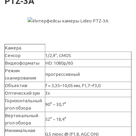
PTZ-3A
Камера
Сенсор
1/2,9", CMOS
Видеоформаты
HD: 1080p/60
Режим
прогрессивный
сканирования
Объектив
f = 3,35–10,05 мм, F1,7–F3,0
Оптический зум
3х
Горизонтальный
90° ~ 30,7°
угол обзора
Вертикальный
52° ~ 18,4°
угол обзора
Минимальная
0,5 люкс @ (F1.8, AGC ON)