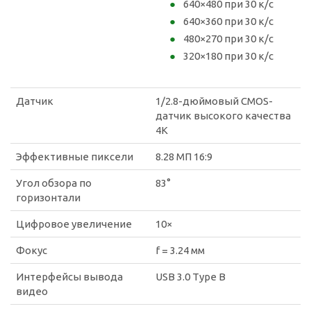
640×480 при 30 к/с
640×360 при 30 к/с
480×270 при 30 к/с
320×180 при 30 к/с
Датчик
1/2.8-дюймовый CMOS-
датчик высокого качества
4K
Эффективные пиксели
8.28 МП 16:9
Угол обзора по
83°
горизонтали
Цифровое увеличение
10×
Фокус
f = 3.24 мм
Интерфейсы вывода
USB 3.0 Type B
видео