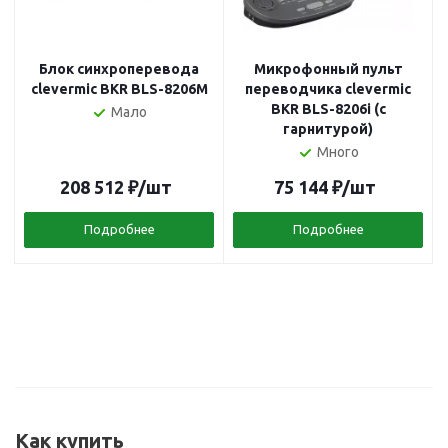
Блок синхроперевода
Микрофонный пульт
clevermic BKR BLS-8206M
переводчика clevermic
BKR BLS-8206i (с
Мало
гарнитурой)
Много
208 512
₽
/шт
75 144
₽
/шт
Подробнее
Подробнее
Как купить