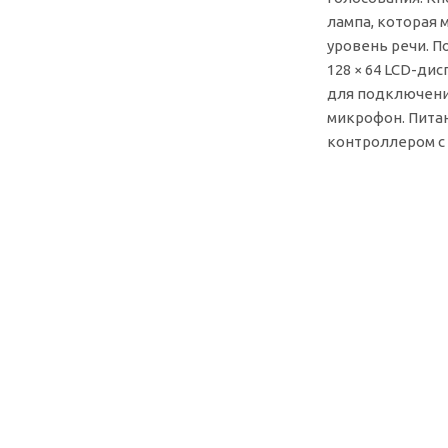
лампа, которая
уровень речи. 
128 × 64 LCD-ди
для подключени
микрофон. Пита
контроллером с