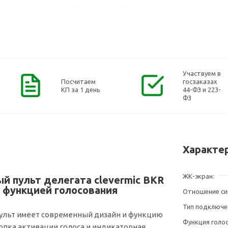
Участвуем в
Посчитаем
госзаказах
КП за 1 день
44-ФЗ и 223-
ФЗ
Характе
ЖК-экран
й пульт делегата clevermic BKR
 функцией голосования
Отношение си
Тип подключе
льт имеет современный дизайн и функцию
Функция голо
опка активации голоса и индикаторная