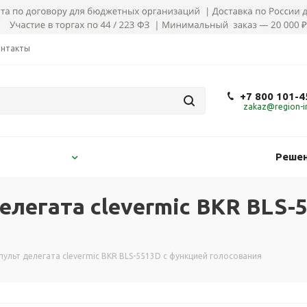
онтакты
+7 800 101-4
zakaz@region-in
Решен
легата clevermic BKR BLS-
льт делегата clevermic BKR BLS-5513D с функцией голосования