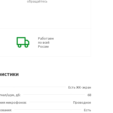
обращайтесь
Работаем
по всей
России
ристики
Есть ЖК-экран
гнал/шум, дБ
68
ния микрофонов
Проводное
сования
Есть