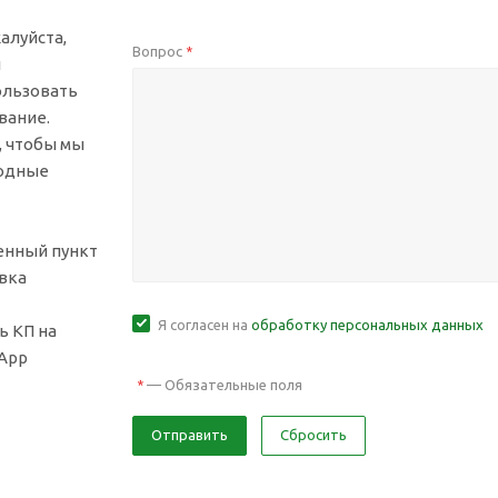
алуйста,
Вопрос
*
й
ользовать
вание.
, чтобы мы
ходные
ленный пункт
вка
Я согласен на
обработку персональных данных
ь КП на
sApp
—
Обязательные поля
*
Отправить
Сбросить