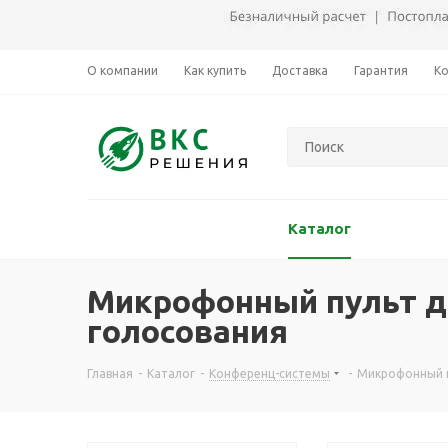
О компании
Как купить
Доставка
Гарантия
К
Каталог
Микрофонный пульт де
голосования
Главная
-
Каталог
-
Конференц-системы
-
Микрофонный пу