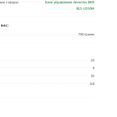
ные товары
Блок управления clevermic BKR
BLS-U550M
 вес:
790 грамм
26
9
30
0,8