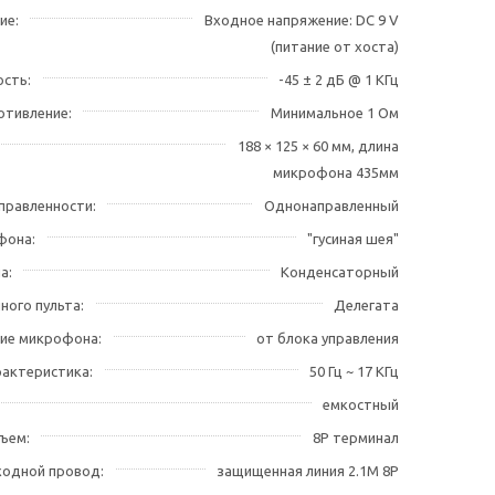
ие
Входное напряжение: DC 9 V
(питание от хоста)
ость
-45 ± 2 дБ @ 1 КГц
отивление
Минимальное 1 Ом
188 × 125 × 60 мм, длина
микрофона 435мм
правленности
Однонаправленный
фона
"гусиная шея"
на
Конденсаторный
ного пульта
Делегата
ие микрофона
от блока управления
рактеристика
50 Гц ~ 17 КГц
емкостный
зъем
8P терминал
ходной провод
защищенная линия 2.1M 8P