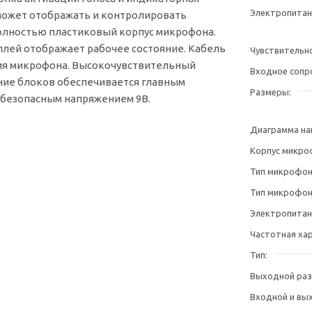
Электропитан
 может отображать и контролировать
Полностью пластиковый корпус микрофона.
сплей отображает рабочее состояние. Кабель
Чувствительн
я микрофона. Высокочувствительный
Входное сопр
ние блоков обеспечивается главным
Размеры
 безопасным напряжением 9В.
Диаграмма на
Корпус микро
Тип микрофо
Тип микрофон
Электропитан
Частотная ха
Тип
Выходной ра
Входной и вы