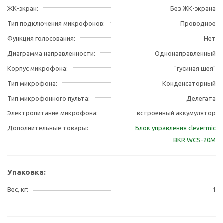
ЖК-экран
Без ЖК-экрана
Тип подключения микрофонов
Проводное
Функция голосования
Нет
Диаграмма направленности
Однонаправленный
Корпус микрофона
"гусиная шея"
Тип микрофона
Конденсаторный
Тип микрофонного пульта
Делегата
Электропитание микрофона
встроенный аккумулятор
Дополнительные товары
Блок управления clevermic
BKR WCS-20M
Упаковка:
Вес, кг
1