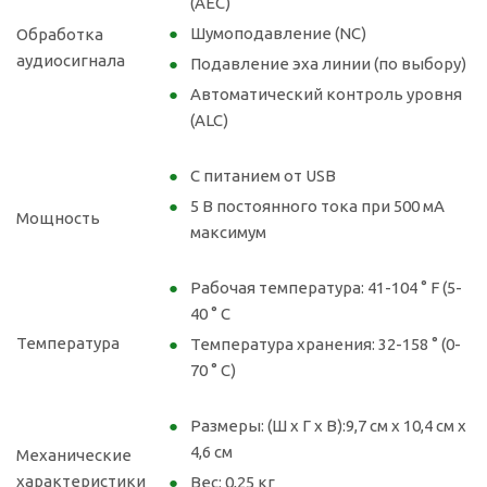
(AEC)
Шумоподавление (NC)
Обработка
аудиосигнала
Подавление эха линии (по выбору)
Автоматический контроль уровня
(ALC)
С питанием от USB
5 В постоянного тока при 500 мА
Мощность
максимум
Рабочая температура: 41-104 ° F (5-
40 ° C
Температура
Температура хранения: 32-158 ° (0-
70 ° C)
Размеры: (Ш x Г x В):9,7 см x 10,4 см x
4,6 см
Механические
характеристики
Вес: 0,25 кг